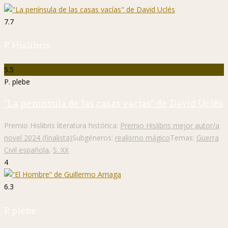
7.7
P. Hislibris
5.5
P. plebe
"La península de las casas vacías" de David Uclés
Premio Hislibris literatura histórica:
Premio Hislibris mejor autor/a
novel 2024 (finalista)
Subgéneros:
realismo mágico
Temas:
Guerra
Civil española
,
S. XX
4
6.3
P. plebe