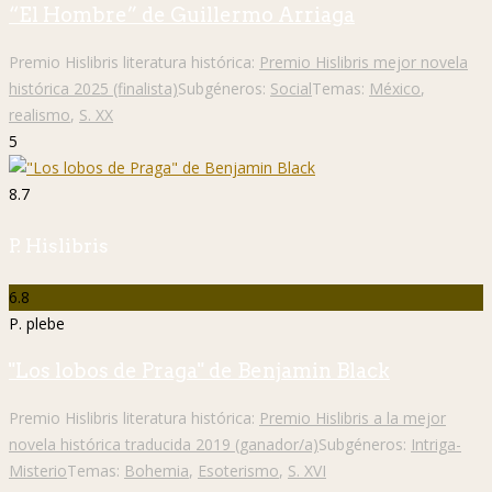
“El Hombre” de Guillermo Arriaga
Premio Hislibris literatura histórica:
Premio Hislibris mejor novela
histórica 2025 (finalista)
Subgéneros:
Social
Temas:
México
,
realismo
,
S. XX
5
8.7
P. Hislibris
6.8
P. plebe
"Los lobos de Praga" de Benjamin Black
Premio Hislibris literatura histórica:
Premio Hislibris a la mejor
novela histórica traducida 2019 (ganador/a)
Subgéneros:
Intriga-
Misterio
Temas:
Bohemia
,
Esoterismo
,
S. XVI