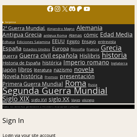
Facebook
Instagram
X
Discord
Patreon
YouTube
Sorpresa
Alemania
2ª Guerra Mundial.
Alejandro Magno
Edad Media
Antigua Grecia
cómic
Atenas
antigua Roma
EEUU
Egipto
Ensayo
entrevista
Edhasa
Ediciones Salamina
Grecia
España
Europa
Estados Unidos
filosofía
Francia
historia
Guerra civil española
Hislibris
guerra
Imperio romano
histórica
Historia de España
Inglaterra
novela
libros
Japón
nazismo
literatura
presentación
Novela histórica
Premios
Roma
Primera Guerra Mundial
Rusia
Segunda Guerra Mundial
Siglo XIX
siglo XX
siglo XVI
Viajes
vikingos
Todos los derechos pertenecen a Hislibris Asociación cultural
Sign In
Login via your site account