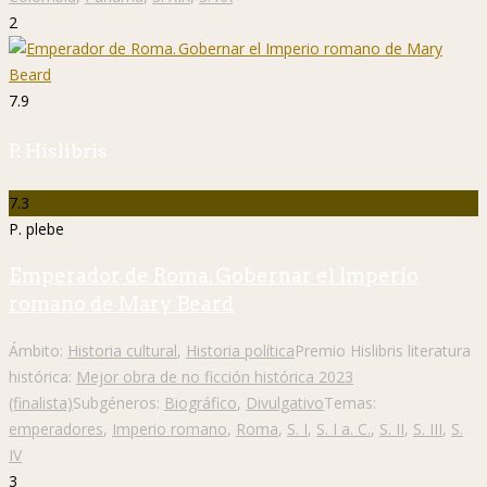
2
7.9
P. Hislibris
7.3
P. plebe
Emperador de Roma. Gobernar el Imperio
romano de Mary Beard
Ámbito:
Historia cultural
,
Historia política
Premio Hislibris literatura
histórica:
Mejor obra de no ficción histórica 2023
(finalista)
Subgéneros:
Biográfico
,
Divulgativo
Temas:
emperadores
,
Imperio romano
,
Roma
,
S. I
,
S. I a. C.
,
S. II
,
S. III
,
S.
IV
3