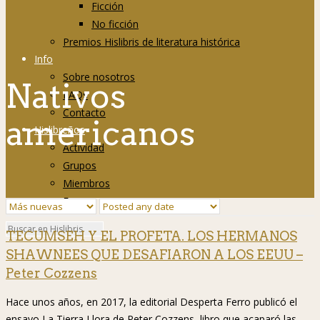
Ficción
No ficción
Premios Hislibris de literatura histórica
Info
Sobre nosotros
Nativos
FAQs
Contacto
americanos
Hislibreños
Actividad
Grupos
Miembros
Foro
TECUMSEH Y EL PROFETA. LOS HERMANOS
SHAWNEES QUE DESAFIARON A LOS EEUU –
Peter Cozzens
Hace unos años, en 2017, la editorial Desperta Ferro publicó el
ensayo La Tierra Llora de Peter Cozzens, libro que acaparó las