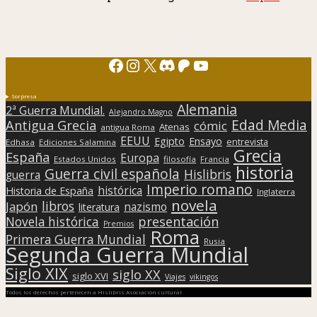
Facebook
Instagram
X
Discord
Patreon
YouTube
Sorpresa
Alemania
2ª Guerra Mundial.
Alejandro Magno
Edad Media
Antigua Grecia
cómic
Atenas
antigua Roma
EEUU
Egipto
Ensayo
entrevista
Edhasa
Ediciones Salamina
Grecia
España
Europa
Estados Unidos
filosofía
Francia
historia
Guerra civil española
Hislibris
guerra
Imperio romano
histórica
Historia de España
Inglaterra
novela
libros
Japón
nazismo
literatura
presentación
Novela histórica
Premios
Roma
Primera Guerra Mundial
Rusia
Segunda Guerra Mundial
Siglo XIX
siglo XX
siglo XVI
Viajes
vikingos
Todos los derechos pertenecen a Hislibris Asociación cultural