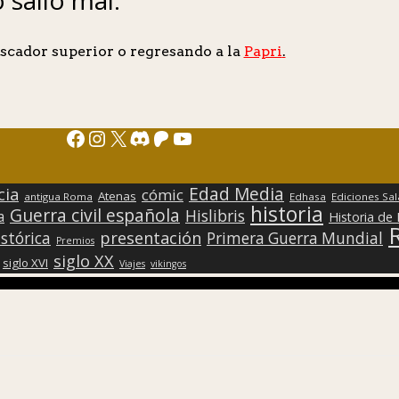
scador superior o regresando a la
Papri
.
Facebook
Instagram
X
Discord
Patreon
YouTube
Edad Media
cia
cómic
Atenas
antigua Roma
Edhasa
Ediciones Sa
historia
Guerra civil española
Hislibris
a
Historia de
presentación
stórica
Primera Guerra Mundial
Premios
siglo XX
siglo XVI
Viajes
vikingos