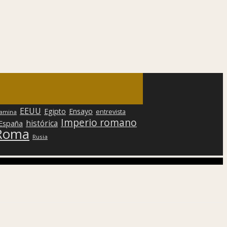
EEUU
Egipto
Ensayo
entrevista
lamina
Imperio romano
histórica
 España
Roma
Rusia