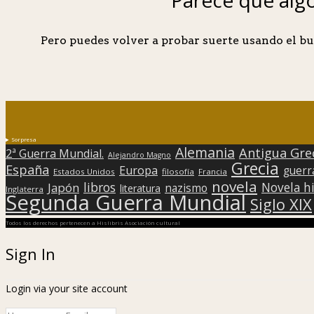
Pero puedes volver a probar suerte usando el bu
Sorpresa
Alemania
Antigua Gre
2ª Guerra Mundial.
Alejandro Magno
Grecia
España
Europa
guerr
Estados Unidos
filosofía
Francia
novela
libros
Japón
Novela hi
nazismo
literatura
Inglaterra
Segunda Guerra Mundial
Siglo XIX
Todos los derechos pertenecen a Hislibris Asociación cultural
Sign In
Login via your site account