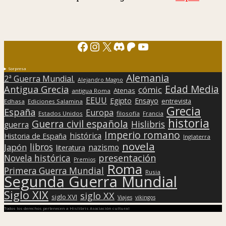
Facebook
Instagram
X
Discord
Patreon
YouTube
Sorpresa
Alemania
2ª Guerra Mundial.
Alejandro Magno
Edad Media
Antigua Grecia
cómic
Atenas
antigua Roma
EEUU
Egipto
Ensayo
entrevista
Edhasa
Ediciones Salamina
Grecia
España
Europa
Estados Unidos
filosofía
Francia
historia
Guerra civil española
Hislibris
guerra
Imperio romano
histórica
Historia de España
Inglaterra
novela
libros
Japón
nazismo
literatura
presentación
Novela histórica
Premios
Roma
Primera Guerra Mundial
Rusia
Segunda Guerra Mundial
Siglo XIX
siglo XX
siglo XVI
Viajes
vikingos
Todos los derechos pertenecen a Hislibris Asociación cultural