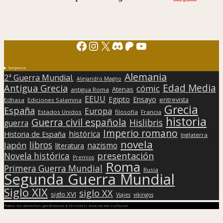
Facebook
Instagram
X
Discord
Patreon
YouTube
Sorpresa
Alemania
2ª Guerra Mundial.
Alejandro Magno
Edad Media
Antigua Grecia
cómic
Atenas
antigua Roma
EEUU
Egipto
Ensayo
entrevista
Edhasa
Ediciones Salamina
Grecia
España
Europa
Estados Unidos
filosofía
Francia
historia
Guerra civil española
Hislibris
guerra
Imperio romano
histórica
Historia de España
Inglaterra
novela
libros
Japón
nazismo
literatura
presentación
Novela histórica
Premios
Roma
Primera Guerra Mundial
Rusia
Segunda Guerra Mundial
Siglo XIX
siglo XX
siglo XVI
Viajes
vikingos
Todos los derechos pertenecen a Hislibris Asociación cultural