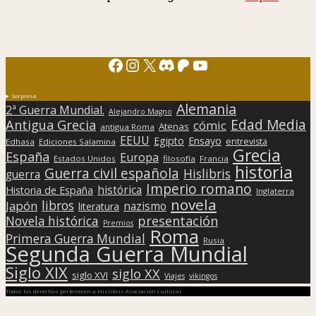
Facebook
Instagram
X
Discord
Patreon
YouTube
Sorpresa
Alemania
2ª Guerra Mundial.
Alejandro Magno
Edad Media
Antigua Grecia
cómic
Atenas
antigua Roma
EEUU
Egipto
Ensayo
entrevista
Edhasa
Ediciones Salamina
Grecia
España
Europa
Estados Unidos
filosofía
Francia
historia
Guerra civil española
Hislibris
guerra
Imperio romano
histórica
Historia de España
Inglaterra
novela
libros
Japón
nazismo
literatura
presentación
Novela histórica
Premios
Roma
Primera Guerra Mundial
Rusia
Segunda Guerra Mundial
Siglo XIX
siglo XX
siglo XVI
Viajes
vikingos
Todos los derechos pertenecen a Hislibris Asociación cultural