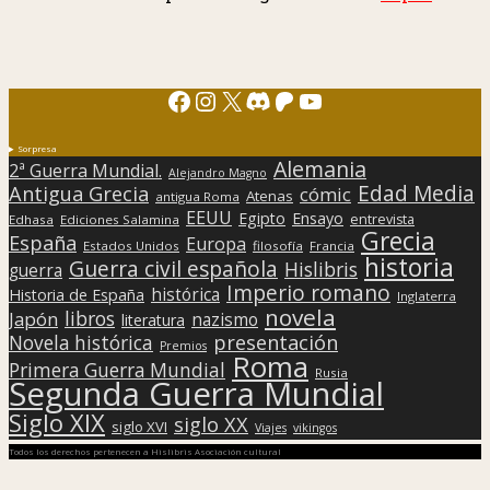
Facebook
Instagram
X
Discord
Patreon
YouTube
Sorpresa
Alemania
2ª Guerra Mundial.
Alejandro Magno
Edad Media
Antigua Grecia
cómic
Atenas
antigua Roma
EEUU
Egipto
Ensayo
entrevista
Edhasa
Ediciones Salamina
Grecia
España
Europa
Estados Unidos
filosofía
Francia
historia
Guerra civil española
Hislibris
guerra
Imperio romano
histórica
Historia de España
Inglaterra
novela
libros
Japón
nazismo
literatura
presentación
Novela histórica
Premios
Roma
Primera Guerra Mundial
Rusia
Segunda Guerra Mundial
Siglo XIX
siglo XX
siglo XVI
Viajes
vikingos
Todos los derechos pertenecen a Hislibris Asociación cultural