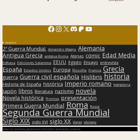
Facebook
Instagram
X
Discord
Patreon
YouTube
Sorpresa
Alemania
2ª Guerra Mundial.
Alejandro Magno
Edad Media
Antigua Grecia
cómic
Atenas
antigua Roma
EEUU
Egipto
Ensayo
entrevista
Edhasa
Ediciones Salamina
Grecia
España
Europa
Estados Unidos
filosofía
Francia
historia
Guerra civil española
Hislibris
guerra
Imperio romano
histórica
Historia de España
Inglaterra
novela
libros
Japón
nazismo
literatura
presentación
Novela histórica
Premios
Roma
Primera Guerra Mundial
Rusia
Segunda Guerra Mundial
Siglo XIX
siglo XX
siglo XVI
Viajes
vikingos
Todos los derechos pertenecen a Hislibris Asociación cultural