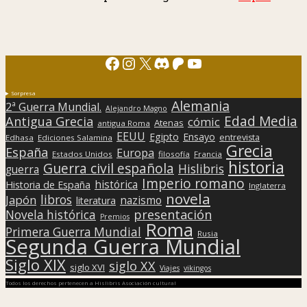
Facebook
Instagram
X
Discord
Patreon
YouTube
Sorpresa
Alemania
2ª Guerra Mundial.
Alejandro Magno
Edad Media
Antigua Grecia
cómic
Atenas
antigua Roma
EEUU
Egipto
Ensayo
entrevista
Edhasa
Ediciones Salamina
Grecia
España
Europa
Estados Unidos
filosofía
Francia
historia
Guerra civil española
Hislibris
guerra
Imperio romano
histórica
Historia de España
Inglaterra
novela
libros
Japón
nazismo
literatura
presentación
Novela histórica
Premios
Roma
Primera Guerra Mundial
Rusia
Segunda Guerra Mundial
Siglo XIX
siglo XX
siglo XVI
Viajes
vikingos
Todos los derechos pertenecen a Hislibris Asociación cultural