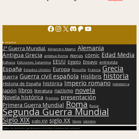
Facebook
Instagram
X
Discord
Patreon
YouTube
Sorpresa
Alemania
2ª Guerra Mundial.
Alejandro Magno
Edad Media
Antigua Grecia
cómic
Atenas
antigua Roma
EEUU
Egipto
Ensayo
entrevista
Edhasa
Ediciones Salamina
Grecia
España
Europa
Estados Unidos
filosofía
Francia
historia
Guerra civil española
Hislibris
guerra
Imperio romano
histórica
Historia de España
Inglaterra
novela
libros
Japón
nazismo
literatura
presentación
Novela histórica
Premios
Roma
Primera Guerra Mundial
Rusia
Segunda Guerra Mundial
Siglo XIX
siglo XX
siglo XVI
Viajes
vikingos
Todos los derechos pertenecen a Hislibris Asociación cultural