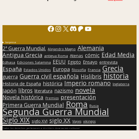
Facebook
Instagram
X
Discord
Patreon
YouTube
Sorpresa
Alemania
2ª Guerra Mundial.
Alejandro Magno
Edad Media
Antigua Grecia
cómic
Atenas
antigua Roma
EEUU
Egipto
Ensayo
entrevista
Edhasa
Ediciones Salamina
Grecia
España
Europa
Estados Unidos
filosofía
Francia
historia
Guerra civil española
Hislibris
guerra
Imperio romano
histórica
Historia de España
Inglaterra
novela
libros
Japón
nazismo
literatura
presentación
Novela histórica
Premios
Roma
Primera Guerra Mundial
Rusia
Segunda Guerra Mundial
Siglo XIX
siglo XX
siglo XVI
Viajes
vikingos
Todos los derechos pertenecen a Hislibris Asociación cultural