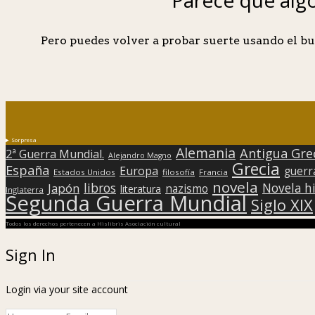
Pero puedes volver a probar suerte usando el bu
Sorpresa
Alemania
Antigua Gre
2ª Guerra Mundial.
Alejandro Magno
Grecia
España
Europa
guerr
Estados Unidos
filosofía
Francia
novela
libros
Japón
Novela hi
nazismo
literatura
Inglaterra
Segunda Guerra Mundial
Siglo XIX
Todos los derechos pertenecen a Hislibris Asociación cultural
Sign In
Login via your site account