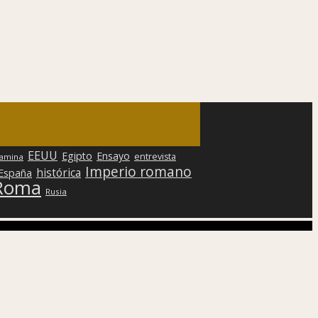
EEUU
Egipto
Ensayo
entrevista
lamina
Imperio romano
histórica
 España
Roma
Rusia