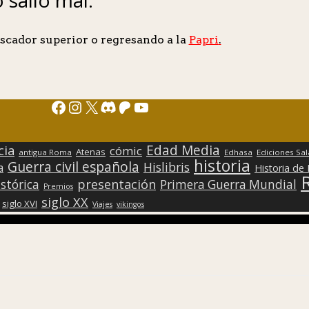
scador superior o regresando a la
Papri
.
Facebook
Instagram
X
Discord
Patreon
YouTube
Edad Media
cia
cómic
Atenas
antigua Roma
Edhasa
Ediciones Sa
historia
Guerra civil española
Hislibris
a
Historia de
presentación
stórica
Primera Guerra Mundial
Premios
siglo XX
siglo XVI
Viajes
vikingos