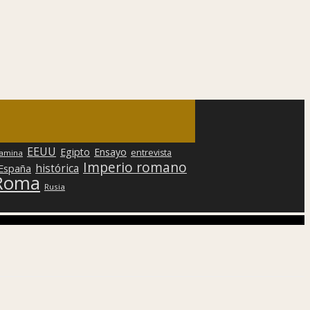
EEUU
Egipto
Ensayo
entrevista
lamina
Imperio romano
histórica
 España
Roma
Rusia