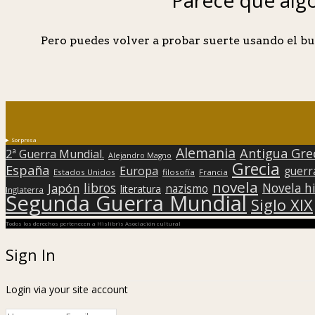
Pero puedes volver a probar suerte usando el bu
Sorpresa
Alemania
Antigua Gre
2ª Guerra Mundial.
Alejandro Magno
Grecia
España
Europa
guerr
Estados Unidos
filosofía
Francia
novela
libros
Japón
Novela hi
nazismo
literatura
Inglaterra
Segunda Guerra Mundial
Siglo XIX
Todos los derechos pertenecen a Hislibris Asociación cultural
Sign In
Login via your site account