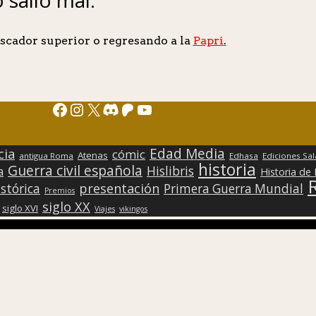
scador superior o regresando a la
Papri
.
Facebook
Instagram
X
Discord
Patreon
YouTube
Edad Media
cia
cómic
Atenas
antigua Roma
Edhasa
Ediciones Sa
historia
Guerra civil española
Hislibris
a
Historia de
presentación
stórica
Primera Guerra Mundial
Premios
siglo XX
siglo XVI
Viajes
vikingos