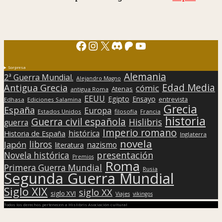
Facebook
Instagram
X
Discord
Patreon
YouTube
Sorpresa
Alemania
2ª Guerra Mundial.
Alejandro Magno
Edad Media
Antigua Grecia
cómic
Atenas
antigua Roma
EEUU
Egipto
Ensayo
entrevista
Edhasa
Ediciones Salamina
Grecia
España
Europa
Estados Unidos
filosofía
Francia
historia
Guerra civil española
Hislibris
guerra
Imperio romano
histórica
Historia de España
Inglaterra
novela
libros
Japón
nazismo
literatura
presentación
Novela histórica
Premios
Roma
Primera Guerra Mundial
Rusia
Segunda Guerra Mundial
Siglo XIX
siglo XX
siglo XVI
Viajes
vikingos
Todos los derechos pertenecen a Hislibris Asociación cultural