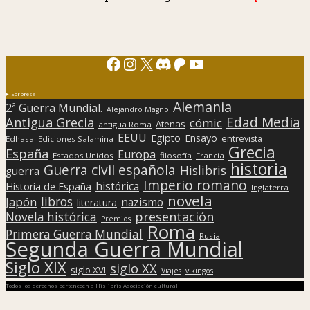
Facebook
Instagram
X
Discord
Patreon
YouTube
Sorpresa
Alemania
2ª Guerra Mundial.
Alejandro Magno
Edad Media
Antigua Grecia
cómic
Atenas
antigua Roma
EEUU
Egipto
Ensayo
entrevista
Edhasa
Ediciones Salamina
Grecia
España
Europa
Estados Unidos
filosofía
Francia
historia
Guerra civil española
Hislibris
guerra
Imperio romano
histórica
Historia de España
Inglaterra
novela
libros
Japón
nazismo
literatura
presentación
Novela histórica
Premios
Roma
Primera Guerra Mundial
Rusia
Segunda Guerra Mundial
Siglo XIX
siglo XX
siglo XVI
Viajes
vikingos
Todos los derechos pertenecen a Hislibris Asociación cultural