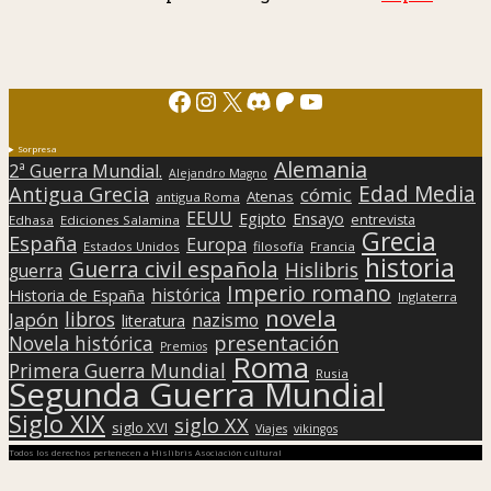
Facebook
Instagram
X
Discord
Patreon
YouTube
Sorpresa
Alemania
2ª Guerra Mundial.
Alejandro Magno
Edad Media
Antigua Grecia
cómic
Atenas
antigua Roma
EEUU
Egipto
Ensayo
entrevista
Edhasa
Ediciones Salamina
Grecia
España
Europa
Estados Unidos
filosofía
Francia
historia
Guerra civil española
Hislibris
guerra
Imperio romano
histórica
Historia de España
Inglaterra
novela
libros
Japón
nazismo
literatura
presentación
Novela histórica
Premios
Roma
Primera Guerra Mundial
Rusia
Segunda Guerra Mundial
Siglo XIX
siglo XX
siglo XVI
Viajes
vikingos
Todos los derechos pertenecen a Hislibris Asociación cultural