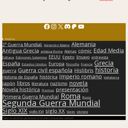
Facebook
Instagram
X
Discord
Patreon
YouTube
Sorpresa
Alemania
2ª Guerra Mundial.
Alejandro Magno
Edad Media
Antigua Grecia
cómic
Atenas
antigua Roma
EEUU
Egipto
Ensayo
entrevista
Edhasa
Ediciones Salamina
Grecia
España
Europa
Estados Unidos
filosofía
Francia
historia
Guerra civil española
Hislibris
guerra
Imperio romano
histórica
Historia de España
Inglaterra
novela
libros
Japón
nazismo
literatura
presentación
Novela histórica
Premios
Roma
Primera Guerra Mundial
Rusia
Segunda Guerra Mundial
Siglo XIX
siglo XX
siglo XVI
Viajes
vikingos
Todos los derechos pertenecen a Hislibris Asociación cultural