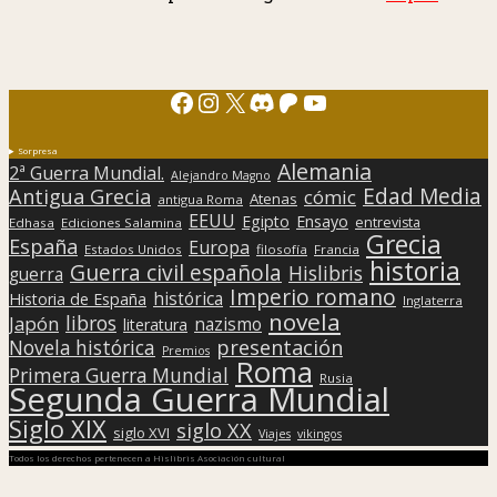
Facebook
Instagram
X
Discord
Patreon
YouTube
Sorpresa
Alemania
2ª Guerra Mundial.
Alejandro Magno
Edad Media
Antigua Grecia
cómic
Atenas
antigua Roma
EEUU
Egipto
Ensayo
entrevista
Edhasa
Ediciones Salamina
Grecia
España
Europa
Estados Unidos
filosofía
Francia
historia
Guerra civil española
Hislibris
guerra
Imperio romano
histórica
Historia de España
Inglaterra
novela
libros
Japón
nazismo
literatura
presentación
Novela histórica
Premios
Roma
Primera Guerra Mundial
Rusia
Segunda Guerra Mundial
Siglo XIX
siglo XX
siglo XVI
Viajes
vikingos
Todos los derechos pertenecen a Hislibris Asociación cultural