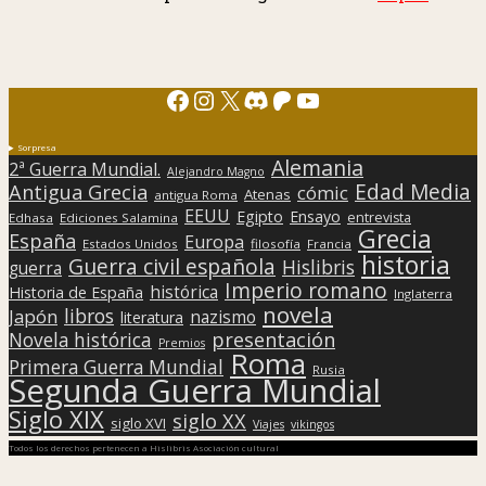
Facebook
Instagram
X
Discord
Patreon
YouTube
Sorpresa
Alemania
2ª Guerra Mundial.
Alejandro Magno
Edad Media
Antigua Grecia
cómic
Atenas
antigua Roma
EEUU
Egipto
Ensayo
entrevista
Edhasa
Ediciones Salamina
Grecia
España
Europa
Estados Unidos
filosofía
Francia
historia
Guerra civil española
Hislibris
guerra
Imperio romano
histórica
Historia de España
Inglaterra
novela
libros
Japón
nazismo
literatura
presentación
Novela histórica
Premios
Roma
Primera Guerra Mundial
Rusia
Segunda Guerra Mundial
Siglo XIX
siglo XX
siglo XVI
Viajes
vikingos
Todos los derechos pertenecen a Hislibris Asociación cultural