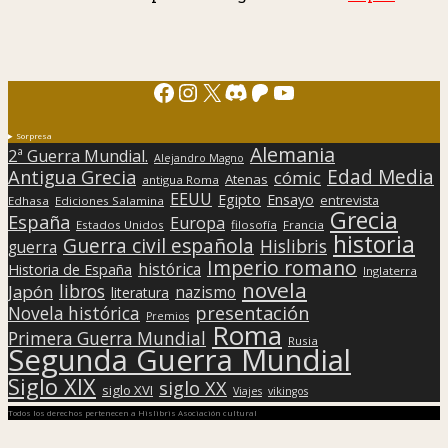
Facebook
Instagram
X
Discord
Patreon
YouTube
Sorpresa
Alemania
2ª Guerra Mundial.
Alejandro Magno
Edad Media
Antigua Grecia
cómic
Atenas
antigua Roma
EEUU
Egipto
Ensayo
entrevista
Edhasa
Ediciones Salamina
Grecia
España
Europa
Estados Unidos
filosofía
Francia
historia
Guerra civil española
Hislibris
guerra
Imperio romano
histórica
Historia de España
Inglaterra
novela
libros
Japón
nazismo
literatura
presentación
Novela histórica
Premios
Roma
Primera Guerra Mundial
Rusia
Segunda Guerra Mundial
Siglo XIX
siglo XX
siglo XVI
Viajes
vikingos
Todos los derechos pertenecen a Hislibris Asociación cultural