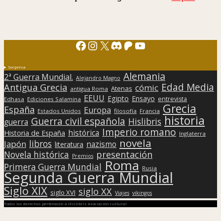
Facebook
Instagram
X
Discord
Patreon
YouTube
Sorpresa
Alemania
2ª Guerra Mundial.
Alejandro Magno
Edad Media
Antigua Grecia
cómic
Atenas
antigua Roma
EEUU
Egipto
Ensayo
entrevista
Edhasa
Ediciones Salamina
Grecia
España
Europa
Estados Unidos
filosofía
Francia
historia
Guerra civil española
Hislibris
guerra
Imperio romano
histórica
Historia de España
Inglaterra
novela
libros
Japón
nazismo
literatura
presentación
Novela histórica
Premios
Roma
Primera Guerra Mundial
Rusia
Segunda Guerra Mundial
Siglo XIX
siglo XX
siglo XVI
Viajes
vikingos
Todos los derechos pertenecen a Hislibris Asociación cultural