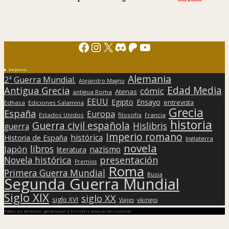
Facebook
Instagram
X
Discord
Patreon
YouTube
Sorpresa
Alemania
2ª Guerra Mundial.
Alejandro Magno
Edad Media
Antigua Grecia
cómic
Atenas
antigua Roma
EEUU
Egipto
Ensayo
entrevista
Edhasa
Ediciones Salamina
Grecia
España
Europa
Estados Unidos
filosofía
Francia
historia
Guerra civil española
Hislibris
guerra
Imperio romano
histórica
Historia de España
Inglaterra
novela
libros
Japón
nazismo
literatura
presentación
Novela histórica
Premios
Roma
Primera Guerra Mundial
Rusia
Segunda Guerra Mundial
Siglo XIX
siglo XX
siglo XVI
Viajes
vikingos
Todos los derechos pertenecen a Hislibris Asociación cultural