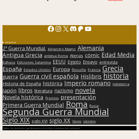
Facebook
Instagram
X
Discord
Patreon
YouTube
Sorpresa
Alemania
2ª Guerra Mundial.
Alejandro Magno
Edad Media
Antigua Grecia
cómic
Atenas
antigua Roma
EEUU
Egipto
Ensayo
entrevista
Edhasa
Ediciones Salamina
Grecia
España
Europa
Estados Unidos
filosofía
Francia
historia
Guerra civil española
Hislibris
guerra
Imperio romano
histórica
Historia de España
Inglaterra
novela
libros
Japón
nazismo
literatura
presentación
Novela histórica
Premios
Roma
Primera Guerra Mundial
Rusia
Segunda Guerra Mundial
Siglo XIX
siglo XX
siglo XVI
Viajes
vikingos
Todos los derechos pertenecen a Hislibris Asociación cultural