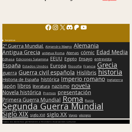
Facebook
Instagram
X
Discord
Patreon
YouTube
Sorpresa
Alemania
2ª Guerra Mundial.
Alejandro Magno
Edad Media
Antigua Grecia
cómic
Atenas
antigua Roma
EEUU
Egipto
Ensayo
entrevista
Edhasa
Ediciones Salamina
Grecia
España
Europa
Estados Unidos
filosofía
Francia
historia
Guerra civil española
Hislibris
guerra
Imperio romano
histórica
Historia de España
Inglaterra
novela
libros
Japón
nazismo
literatura
presentación
Novela histórica
Premios
Roma
Primera Guerra Mundial
Rusia
Segunda Guerra Mundial
Siglo XIX
siglo XX
siglo XVI
Viajes
vikingos
Todos los derechos pertenecen a Hislibris Asociación cultural