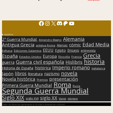
Facebook
Instagram
X
Discord
Patreon
YouTube
Sorpresa
Alemania
2ª Guerra Mundial.
Alejandro Magno
Edad Media
Antigua Grecia
cómic
Atenas
antigua Roma
EEUU
Egipto
Ensayo
entrevista
Edhasa
Ediciones Salamina
Grecia
España
Europa
Estados Unidos
filosofía
Francia
historia
Guerra civil española
Hislibris
guerra
Imperio romano
histórica
Historia de España
Inglaterra
novela
libros
Japón
nazismo
literatura
presentación
Novela histórica
Premios
Roma
Primera Guerra Mundial
Rusia
Segunda Guerra Mundial
Siglo XIX
siglo XX
siglo XVI
Viajes
vikingos
Todos los derechos pertenecen a Hislibris Asociación cultural