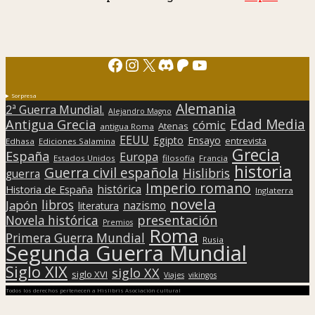
Facebook
Instagram
X
Discord
Patreon
YouTube
Sorpresa
Alemania
2ª Guerra Mundial.
Alejandro Magno
Edad Media
Antigua Grecia
cómic
Atenas
antigua Roma
EEUU
Egipto
Ensayo
entrevista
Edhasa
Ediciones Salamina
Grecia
España
Europa
Estados Unidos
filosofía
Francia
historia
Guerra civil española
Hislibris
guerra
Imperio romano
histórica
Historia de España
Inglaterra
novela
libros
Japón
nazismo
literatura
presentación
Novela histórica
Premios
Roma
Primera Guerra Mundial
Rusia
Segunda Guerra Mundial
Siglo XIX
siglo XX
siglo XVI
Viajes
vikingos
Todos los derechos pertenecen a Hislibris Asociación cultural