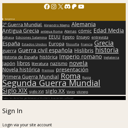
Facebook
Instagram
X
Discord
Patreon
YouTube
Sorpresa
Alemania
2ª Guerra Mundial.
Alejandro Magno
Edad Media
Antigua Grecia
cómic
Atenas
antigua Roma
EEUU
Egipto
Ensayo
entrevista
Edhasa
Ediciones Salamina
Grecia
España
Europa
Estados Unidos
filosofía
Francia
historia
Guerra civil española
Hislibris
guerra
Imperio romano
histórica
Historia de España
Inglaterra
novela
libros
Japón
nazismo
literatura
presentación
Novela histórica
Premios
Roma
Primera Guerra Mundial
Rusia
Segunda Guerra Mundial
Siglo XIX
siglo XX
siglo XVI
Viajes
vikingos
Todos los derechos pertenecen a Hislibris Asociación cultural
Sign In
Login via your site account