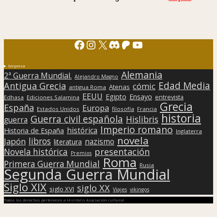
Facebook
Instagram
X
Discord
Patreon
YouTube
Sorpresa
Alemania
2ª Guerra Mundial.
Alejandro Magno
Edad Media
Antigua Grecia
cómic
Atenas
antigua Roma
EEUU
Egipto
Ensayo
entrevista
Edhasa
Ediciones Salamina
Grecia
España
Europa
Estados Unidos
filosofía
Francia
historia
Guerra civil española
Hislibris
guerra
Imperio romano
histórica
Historia de España
Inglaterra
novela
libros
Japón
nazismo
literatura
presentación
Novela histórica
Premios
Roma
Primera Guerra Mundial
Rusia
Segunda Guerra Mundial
Siglo XIX
siglo XX
siglo XVI
Viajes
vikingos
Todos los derechos pertenecen a Hislibris Asociación cultural