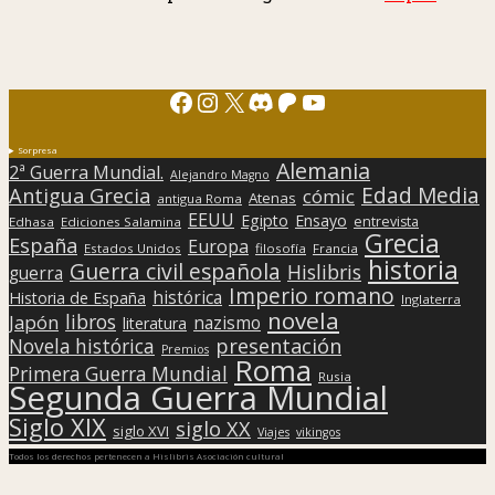
Facebook
Instagram
X
Discord
Patreon
YouTube
Sorpresa
Alemania
2ª Guerra Mundial.
Alejandro Magno
Edad Media
Antigua Grecia
cómic
Atenas
antigua Roma
EEUU
Egipto
Ensayo
entrevista
Edhasa
Ediciones Salamina
Grecia
España
Europa
Estados Unidos
filosofía
Francia
historia
Guerra civil española
Hislibris
guerra
Imperio romano
histórica
Historia de España
Inglaterra
novela
libros
Japón
nazismo
literatura
presentación
Novela histórica
Premios
Roma
Primera Guerra Mundial
Rusia
Segunda Guerra Mundial
Siglo XIX
siglo XX
siglo XVI
Viajes
vikingos
Todos los derechos pertenecen a Hislibris Asociación cultural