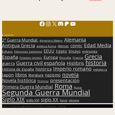
Facebook
Instagram
X
Discord
Patreon
YouTube
Sorpresa
Alemania
2ª Guerra Mundial.
Alejandro Magno
Edad Media
Antigua Grecia
cómic
Atenas
antigua Roma
EEUU
Egipto
Ensayo
entrevista
Edhasa
Ediciones Salamina
Grecia
España
Europa
Estados Unidos
filosofía
Francia
historia
Guerra civil española
Hislibris
guerra
Imperio romano
histórica
Historia de España
Inglaterra
novela
libros
Japón
nazismo
literatura
presentación
Novela histórica
Premios
Roma
Primera Guerra Mundial
Rusia
Segunda Guerra Mundial
Siglo XIX
siglo XX
siglo XVI
Viajes
vikingos
Todos los derechos pertenecen a Hislibris Asociación cultural