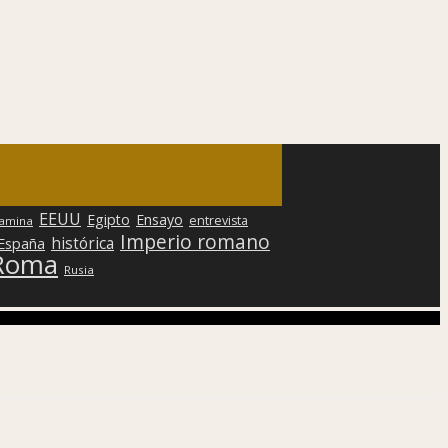
EEUU
Egipto
Ensayo
entrevista
lamina
Imperio romano
histórica
 España
Roma
Rusia