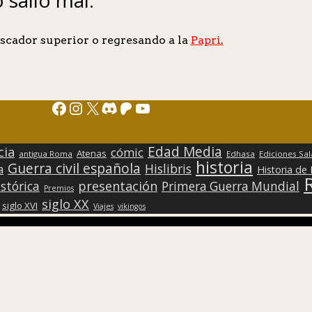
scador superior o regresando a la
Papri
.
Facebook
Instagram
X
Discord
Patreon
YouTube
Edad Media
cia
cómic
Atenas
antigua Roma
Edhasa
Ediciones Sa
historia
Guerra civil española
Hislibris
a
Historia de
presentación
stórica
Primera Guerra Mundial
Premios
siglo XX
siglo XVI
Viajes
vikingos