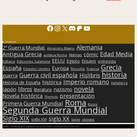
Facebook
Instagram
X
Discord
Patreon
YouTube
Sorpresa
Alemania
2ª Guerra Mundial.
Alejandro Magno
Edad Media
Antigua Grecia
cómic
Atenas
antigua Roma
EEUU
Egipto
Ensayo
entrevista
Edhasa
Ediciones Salamina
Grecia
España
Europa
Estados Unidos
filosofía
Francia
historia
Guerra civil española
Hislibris
guerra
Imperio romano
histórica
Historia de España
Inglaterra
novela
libros
Japón
nazismo
literatura
presentación
Novela histórica
Premios
Roma
Primera Guerra Mundial
Rusia
Segunda Guerra Mundial
Siglo XIX
siglo XX
siglo XVI
Viajes
vikingos
Todos los derechos pertenecen a Hislibris Asociación cultural