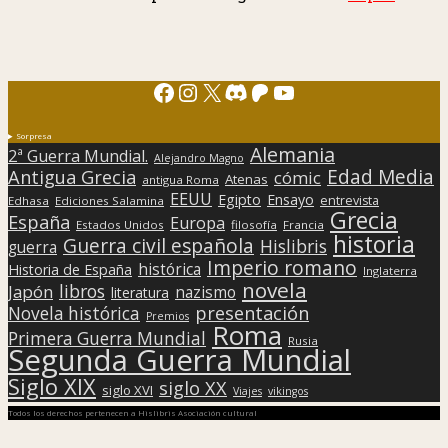
Facebook
Instagram
X
Discord
Patreon
YouTube
Sorpresa
Alemania
2ª Guerra Mundial.
Alejandro Magno
Edad Media
Antigua Grecia
cómic
Atenas
antigua Roma
EEUU
Egipto
Ensayo
entrevista
Edhasa
Ediciones Salamina
Grecia
España
Europa
Estados Unidos
filosofía
Francia
historia
Guerra civil española
Hislibris
guerra
Imperio romano
histórica
Historia de España
Inglaterra
novela
libros
Japón
nazismo
literatura
presentación
Novela histórica
Premios
Roma
Primera Guerra Mundial
Rusia
Segunda Guerra Mundial
Siglo XIX
siglo XX
siglo XVI
Viajes
vikingos
Todos los derechos pertenecen a Hislibris Asociación cultural