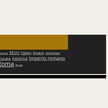
EEUU
Egipto
Ensayo
entrevista
lamina
Imperio romano
histórica
 España
Roma
Rusia