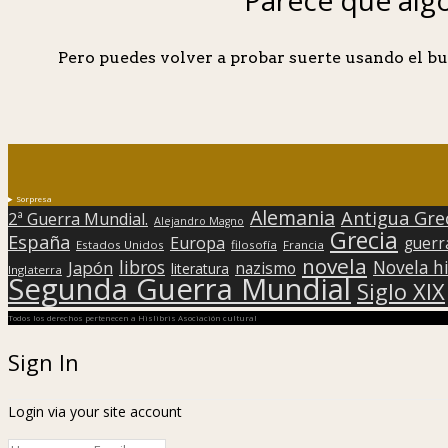
Pero puedes volver a probar suerte usando el bu
Sorpresa
Alemania
Antigua Gre
2ª Guerra Mundial.
Alejandro Magno
Grecia
España
Europa
guerr
Estados Unidos
filosofía
Francia
novela
libros
Japón
Novela hi
nazismo
literatura
Inglaterra
Segunda Guerra Mundial
Siglo XIX
Todos los derechos pertenecen a Hislibris Asociación cultural
Sign In
Login via your site account