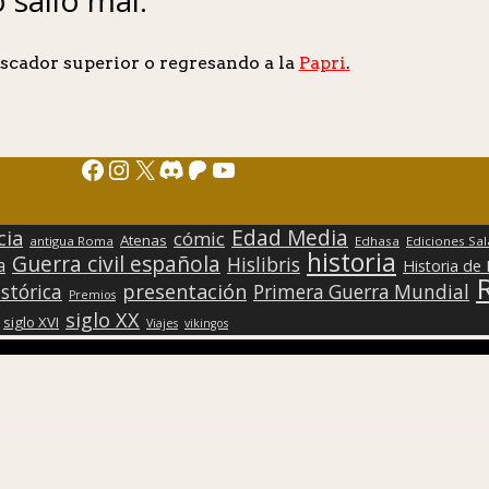
scador superior o regresando a la
Papri
.
Facebook
Instagram
X
Discord
Patreon
YouTube
Edad Media
cia
cómic
Atenas
antigua Roma
Edhasa
Ediciones Sa
historia
Guerra civil española
Hislibris
a
Historia de
presentación
stórica
Primera Guerra Mundial
Premios
siglo XX
siglo XVI
Viajes
vikingos