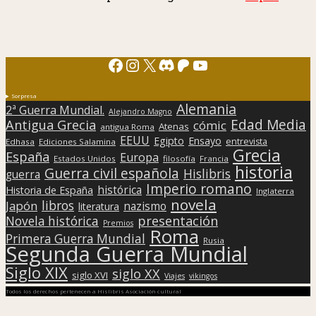
Facebook
Instagram
X
Discord
Patreon
YouTube
Sorpresa
Alemania
2ª Guerra Mundial.
Alejandro Magno
Edad Media
Antigua Grecia
cómic
Atenas
antigua Roma
EEUU
Egipto
Ensayo
entrevista
Edhasa
Ediciones Salamina
Grecia
España
Europa
Estados Unidos
filosofía
Francia
historia
Guerra civil española
Hislibris
guerra
Imperio romano
histórica
Historia de España
Inglaterra
novela
libros
Japón
nazismo
literatura
presentación
Novela histórica
Premios
Roma
Primera Guerra Mundial
Rusia
Segunda Guerra Mundial
Siglo XIX
siglo XX
siglo XVI
Viajes
vikingos
Todos los derechos pertenecen a Hislibris Asociación cultural