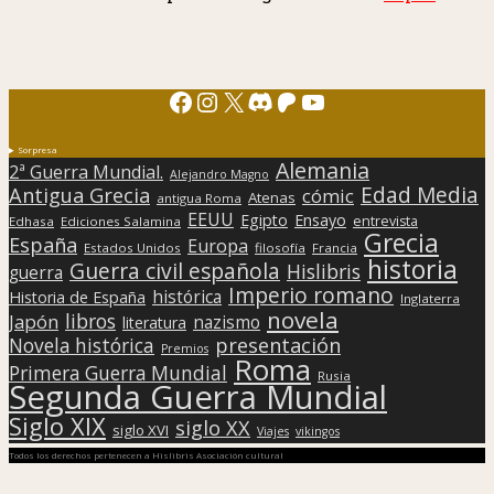
Facebook
Instagram
X
Discord
Patreon
YouTube
Sorpresa
Alemania
2ª Guerra Mundial.
Alejandro Magno
Edad Media
Antigua Grecia
cómic
Atenas
antigua Roma
EEUU
Egipto
Ensayo
entrevista
Edhasa
Ediciones Salamina
Grecia
España
Europa
Estados Unidos
filosofía
Francia
historia
Guerra civil española
Hislibris
guerra
Imperio romano
histórica
Historia de España
Inglaterra
novela
libros
Japón
nazismo
literatura
presentación
Novela histórica
Premios
Roma
Primera Guerra Mundial
Rusia
Segunda Guerra Mundial
Siglo XIX
siglo XX
siglo XVI
Viajes
vikingos
Todos los derechos pertenecen a Hislibris Asociación cultural