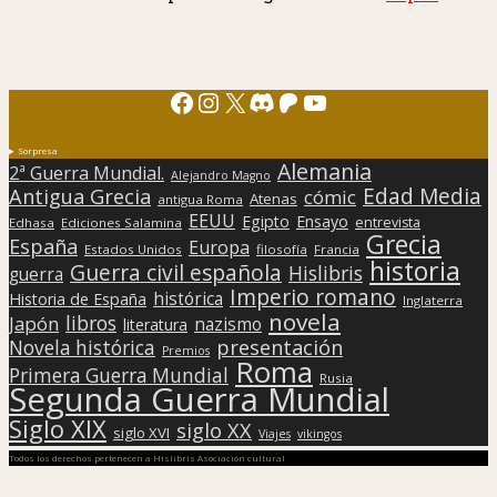
Facebook
Instagram
X
Discord
Patreon
YouTube
Sorpresa
Alemania
2ª Guerra Mundial.
Alejandro Magno
Edad Media
Antigua Grecia
cómic
Atenas
antigua Roma
EEUU
Egipto
Ensayo
entrevista
Edhasa
Ediciones Salamina
Grecia
España
Europa
Estados Unidos
filosofía
Francia
historia
Guerra civil española
Hislibris
guerra
Imperio romano
histórica
Historia de España
Inglaterra
novela
libros
Japón
nazismo
literatura
presentación
Novela histórica
Premios
Roma
Primera Guerra Mundial
Rusia
Segunda Guerra Mundial
Siglo XIX
siglo XX
siglo XVI
Viajes
vikingos
Todos los derechos pertenecen a Hislibris Asociación cultural