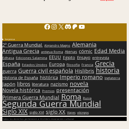
Facebook
Instagram
X
Discord
Patreon
YouTube
Sorpresa
Alemania
2ª Guerra Mundial.
Alejandro Magno
Edad Media
Antigua Grecia
cómic
Atenas
antigua Roma
EEUU
Egipto
Ensayo
entrevista
Edhasa
Ediciones Salamina
Grecia
España
Europa
Estados Unidos
filosofía
Francia
historia
Guerra civil española
Hislibris
guerra
Imperio romano
histórica
Historia de España
Inglaterra
novela
libros
Japón
nazismo
literatura
presentación
Novela histórica
Premios
Roma
Primera Guerra Mundial
Rusia
Segunda Guerra Mundial
Siglo XIX
siglo XX
siglo XVI
Viajes
vikingos
Todos los derechos pertenecen a Hislibris Asociación cultural