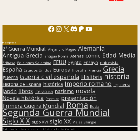
Facebook
Instagram
X
Discord
Patreon
YouTube
Sorpresa
Alemania
2ª Guerra Mundial.
Alejandro Magno
Edad Media
Antigua Grecia
cómic
Atenas
antigua Roma
EEUU
Egipto
Ensayo
entrevista
Edhasa
Ediciones Salamina
Grecia
España
Europa
Estados Unidos
filosofía
Francia
historia
Guerra civil española
Hislibris
guerra
Imperio romano
histórica
Historia de España
Inglaterra
novela
libros
Japón
nazismo
literatura
presentación
Novela histórica
Premios
Roma
Primera Guerra Mundial
Rusia
Segunda Guerra Mundial
Siglo XIX
siglo XX
siglo XVI
Viajes
vikingos
Todos los derechos pertenecen a Hislibris Asociación cultural