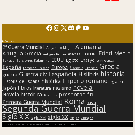
Facebook
Instagram
X
Discord
Patreon
YouTube
Sorpresa
Alemania
2ª Guerra Mundial.
Alejandro Magno
Edad Media
Antigua Grecia
cómic
Atenas
antigua Roma
EEUU
Egipto
Ensayo
entrevista
Edhasa
Ediciones Salamina
Grecia
España
Europa
Estados Unidos
filosofía
Francia
historia
Guerra civil española
Hislibris
guerra
Imperio romano
histórica
Historia de España
Inglaterra
novela
libros
Japón
nazismo
literatura
presentación
Novela histórica
Premios
Roma
Primera Guerra Mundial
Rusia
Segunda Guerra Mundial
Siglo XIX
siglo XX
siglo XVI
Viajes
vikingos
Todos los derechos pertenecen a Hislibris Asociación cultural