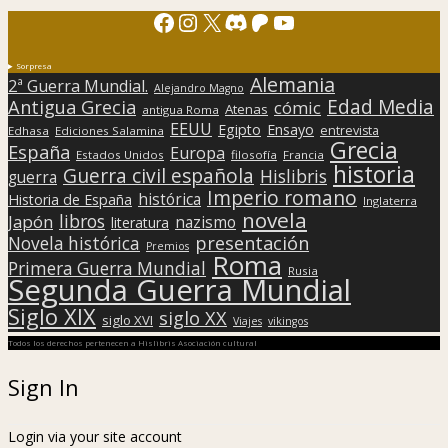
Facebook
Instagram
X
Discord
Patreon
YouTube
Sorpresa
Alemania
2ª Guerra Mundial.
Alejandro Magno
Edad Media
Antigua Grecia
cómic
Atenas
antigua Roma
EEUU
Egipto
Ensayo
entrevista
Edhasa
Ediciones Salamina
Grecia
España
Europa
Estados Unidos
filosofía
Francia
historia
Guerra civil española
Hislibris
guerra
Imperio romano
histórica
Historia de España
Inglaterra
novela
libros
Japón
nazismo
literatura
presentación
Novela histórica
Premios
Roma
Primera Guerra Mundial
Rusia
Segunda Guerra Mundial
Siglo XIX
siglo XX
siglo XVI
Viajes
vikingos
Todos los derechos pertenecen a Hislibris Asociación cultural
Sign In
Login via your site account