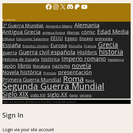
Facebook
Instagram
X
Discord
Patreon
YouTube
Sorpresa
Alemania
2ª Guerra Mundial.
Alejandro Magno
Edad Media
Antigua Grecia
cómic
Atenas
antigua Roma
EEUU
Egipto
Ensayo
entrevista
Edhasa
Ediciones Salamina
Grecia
España
Europa
Estados Unidos
filosofía
Francia
historia
Guerra civil española
Hislibris
guerra
Imperio romano
histórica
Historia de España
Inglaterra
novela
libros
Japón
nazismo
literatura
presentación
Novela histórica
Premios
Roma
Primera Guerra Mundial
Rusia
Segunda Guerra Mundial
Siglo XIX
siglo XX
siglo XVI
Viajes
vikingos
Todos los derechos pertenecen a Hislibris Asociación cultural
Sign In
Login via your site account