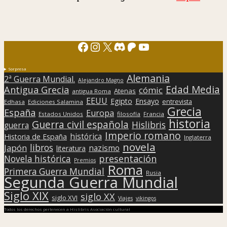
Facebook
Instagram
X
Discord
Patreon
YouTube
Sorpresa
Alemania
2ª Guerra Mundial.
Alejandro Magno
Edad Media
Antigua Grecia
cómic
Atenas
antigua Roma
EEUU
Egipto
Ensayo
entrevista
Edhasa
Ediciones Salamina
Grecia
España
Europa
Estados Unidos
filosofía
Francia
historia
Guerra civil española
Hislibris
guerra
Imperio romano
histórica
Historia de España
Inglaterra
novela
libros
Japón
nazismo
literatura
presentación
Novela histórica
Premios
Roma
Primera Guerra Mundial
Rusia
Segunda Guerra Mundial
Siglo XIX
siglo XX
siglo XVI
Viajes
vikingos
Todos los derechos pertenecen a Hislibris Asociación cultural