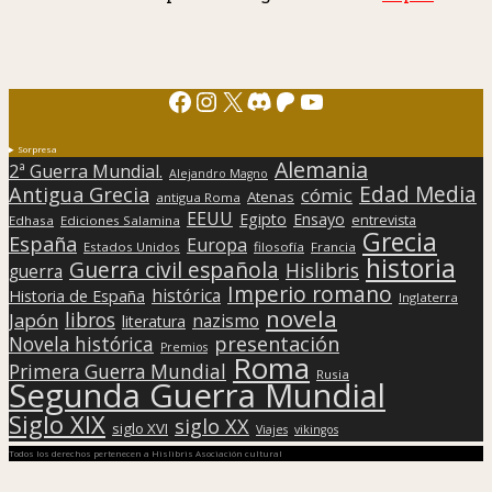
Facebook
Instagram
X
Discord
Patreon
YouTube
Sorpresa
Alemania
2ª Guerra Mundial.
Alejandro Magno
Edad Media
Antigua Grecia
cómic
Atenas
antigua Roma
EEUU
Egipto
Ensayo
entrevista
Edhasa
Ediciones Salamina
Grecia
España
Europa
Estados Unidos
filosofía
Francia
historia
Guerra civil española
Hislibris
guerra
Imperio romano
histórica
Historia de España
Inglaterra
novela
libros
Japón
nazismo
literatura
presentación
Novela histórica
Premios
Roma
Primera Guerra Mundial
Rusia
Segunda Guerra Mundial
Siglo XIX
siglo XX
siglo XVI
Viajes
vikingos
Todos los derechos pertenecen a Hislibris Asociación cultural