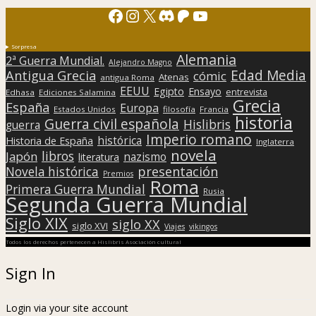
Facebook
Instagram
X
Discord
Patreon
YouTube
Sorpresa
Alemania
2ª Guerra Mundial.
Alejandro Magno
Edad Media
Antigua Grecia
cómic
Atenas
antigua Roma
EEUU
Egipto
Ensayo
entrevista
Edhasa
Ediciones Salamina
Grecia
España
Europa
Estados Unidos
filosofía
Francia
historia
Guerra civil española
Hislibris
guerra
Imperio romano
histórica
Historia de España
Inglaterra
novela
libros
Japón
nazismo
literatura
presentación
Novela histórica
Premios
Roma
Primera Guerra Mundial
Rusia
Segunda Guerra Mundial
Siglo XIX
siglo XX
siglo XVI
Viajes
vikingos
Todos los derechos pertenecen a Hislibris Asociación cultural
Sign In
Login via your site account