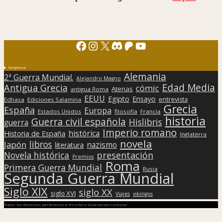
Facebook
Instagram
X
Discord
Patreon
YouTube
Sorpresa
Alemania
2ª Guerra Mundial.
Alejandro Magno
Edad Media
Antigua Grecia
cómic
Atenas
antigua Roma
EEUU
Egipto
Ensayo
entrevista
Edhasa
Ediciones Salamina
Grecia
España
Europa
Estados Unidos
filosofía
Francia
historia
Guerra civil española
Hislibris
guerra
Imperio romano
histórica
Historia de España
Inglaterra
novela
libros
Japón
nazismo
literatura
presentación
Novela histórica
Premios
Roma
Primera Guerra Mundial
Rusia
Segunda Guerra Mundial
Siglo XIX
siglo XX
siglo XVI
Viajes
vikingos
Todos los derechos pertenecen a Hislibris Asociación cultural