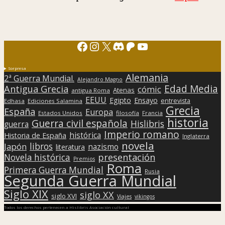
Facebook
Instagram
X
Discord
Patreon
YouTube
Sorpresa
Alemania
2ª Guerra Mundial.
Alejandro Magno
Edad Media
Antigua Grecia
cómic
Atenas
antigua Roma
EEUU
Egipto
Ensayo
entrevista
Edhasa
Ediciones Salamina
Grecia
España
Europa
Estados Unidos
filosofía
Francia
historia
Guerra civil española
Hislibris
guerra
Imperio romano
histórica
Historia de España
Inglaterra
novela
libros
Japón
nazismo
literatura
presentación
Novela histórica
Premios
Roma
Primera Guerra Mundial
Rusia
Segunda Guerra Mundial
Siglo XIX
siglo XX
siglo XVI
Viajes
vikingos
Todos los derechos pertenecen a Hislibris Asociación cultural