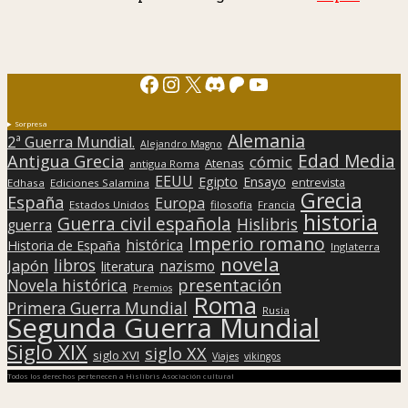
Facebook
Instagram
X
Discord
Patreon
YouTube
Sorpresa
Alemania
2ª Guerra Mundial.
Alejandro Magno
Edad Media
Antigua Grecia
cómic
Atenas
antigua Roma
EEUU
Egipto
Ensayo
entrevista
Edhasa
Ediciones Salamina
Grecia
España
Europa
Estados Unidos
filosofía
Francia
historia
Guerra civil española
Hislibris
guerra
Imperio romano
histórica
Historia de España
Inglaterra
novela
libros
Japón
nazismo
literatura
presentación
Novela histórica
Premios
Roma
Primera Guerra Mundial
Rusia
Segunda Guerra Mundial
Siglo XIX
siglo XX
siglo XVI
Viajes
vikingos
Todos los derechos pertenecen a Hislibris Asociación cultural