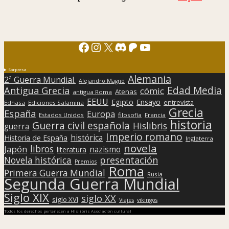
Facebook
Instagram
X
Discord
Patreon
YouTube
Sorpresa
Alemania
2ª Guerra Mundial.
Alejandro Magno
Edad Media
Antigua Grecia
cómic
Atenas
antigua Roma
EEUU
Egipto
Ensayo
entrevista
Edhasa
Ediciones Salamina
Grecia
España
Europa
Estados Unidos
filosofía
Francia
historia
Guerra civil española
Hislibris
guerra
Imperio romano
histórica
Historia de España
Inglaterra
novela
libros
Japón
nazismo
literatura
presentación
Novela histórica
Premios
Roma
Primera Guerra Mundial
Rusia
Segunda Guerra Mundial
Siglo XIX
siglo XX
siglo XVI
Viajes
vikingos
Todos los derechos pertenecen a Hislibris Asociación cultural