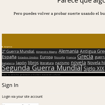
Pero puedes volver a probar suerte usando el bu
Sorpresa
Alemania
Antigua Gre
2ª Guerra Mundial.
Alejandro Magno
Grecia
España
Europa
guerr
Estados Unidos
filosofía
Francia
novela
libros
Japón
Novela hi
nazismo
literatura
Inglaterra
Segunda Guerra Mundial
Siglo XIX
Todos los derechos pertenecen a Hislibris Asociación cultural
Sign In
Login via your site account