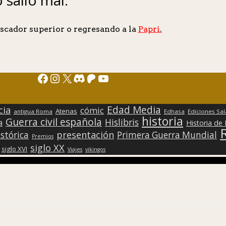
scador superior o regresando a la
Papri
.
Facebook
Instagram
X
Discord
Patreon
YouTube
Edad Media
cia
cómic
Atenas
antigua Roma
Edhasa
Ediciones Sa
historia
Guerra civil española
Hislibris
a
Historia de
presentación
stórica
Primera Guerra Mundial
Premios
siglo XX
siglo XVI
Viajes
vikingos