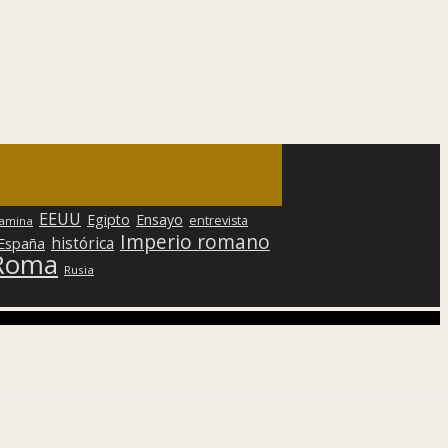
EEUU
Egipto
Ensayo
entrevista
lamina
Imperio romano
histórica
 España
Roma
Rusia